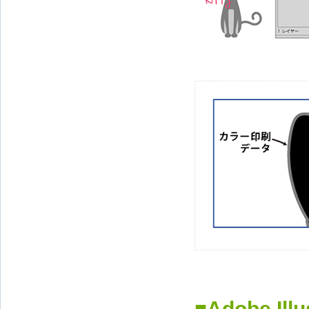
■Adobe 