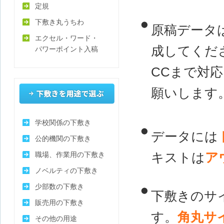
定規
下敷き丸うちわ
原稿データ
エクセル・ワード・
成してくだ
パワーポイント入稿
CCまで対応
願いします
下敷きを用途で選ぶ
学校関係の下敷き
データには
公的機関の下敷き
キストは
ア
職場、作業用の下敷き
ノベルティの下敷き
少部数の下敷き
下敷きのサ
販売用の下敷き
す。
角丸サ
その他の用途