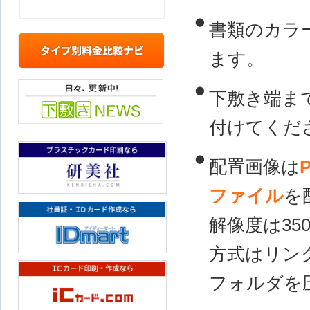
書類のカラ
ます。
タイプ別料金比較ナビ
下敷き端ま
付けてくだ
お知らせ
配置画像は
ファイル
を
プラスチックカード印刷なら!研美社
解像度は35
方式はリン
社員証/IDカード作成なら!IDmart
フォルダを