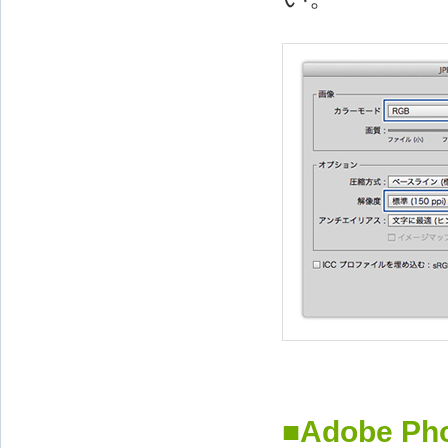
■Adobe 